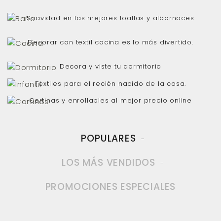
Suavidad en las mejores toallas y albornoces
Decorar con textil cocina es lo más divertido.
Decora y viste tu dormitorio
Textiles para el recién nacido de la casa.
SALÓN COMEDOR
Cortinas y enrollables al mejor precio online
TEXTIL BAÑO
POPULARES
COCINA
LOS MÁS VENDIDOS
DORMITORIO
INFANTIL
PROMOCIONES ESPECIALES
CORTINAS