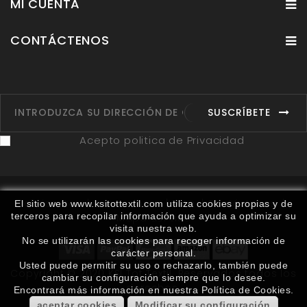
MI CUENTA
CONTÁCTENOS
SUSCRÍBETE
Acepto politica de Privacidad
Fabricantes
Proveedores
Ruta
Contáctenos
El sitio web www.ksitottextil.com utiliza cookies propias y de
terceros para recopilar información que ayuda a optimizar su
Mapa del sitio
visita nuestra web.
No se utilizarán las cookies para recoger información de
carácter personal.
Usted puede permitir su uso o rechazarlo, también puede
Copyright © 2020 KSI Tot Textil. Reservados todos los
cambiar su configuración siempre que lo desee.
derechos.
Encontrará más información en nuestra Política de Cookies.
aceptar cookies
Modificar su configuración