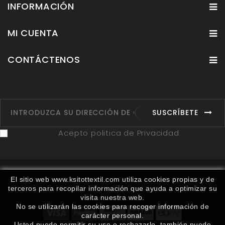
INFORMACIÓN
MI CUENTA
CONTÁCTENOS
SUSCRÍBETE
Acepto politica de Privacidad
Fabricantes
Proveedores
Ruta
Contáctenos
El sitio web www.ksitottextil.com utiliza cookies propias y de
terceros para recopilar información que ayuda a optimizar su
Mapa del sitio
visita nuestra web.
No se utilizarán las cookies para recoger información de
carácter personal.
Usted puede permitir su uso o rechazarlo, también puede