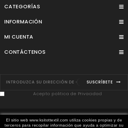
CATEGORÍAS
INFORMACIÓN
MI CUENTA
CONTÁCTENOS
SUSCRÍBETE
Acepto politica de Privacidad
Fabricantes
Proveedores
Ruta
Contáctenos
El sitio web www.ksitottextil.com utiliza cookies propias y de
terceros para recopilar información que ayuda a optimizar su
Mapa del sitio