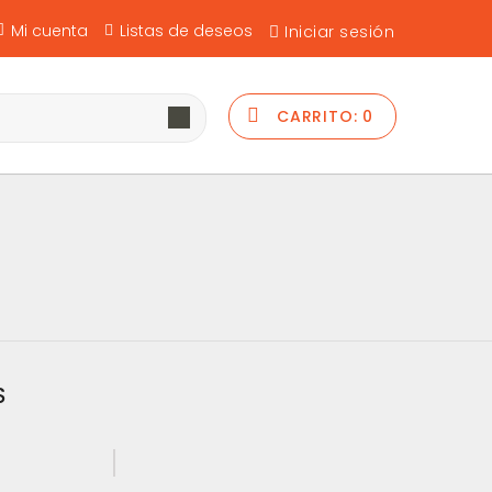
Mi cuenta
Listas de deseos
Iniciar sesión
CARRITO:
0
S