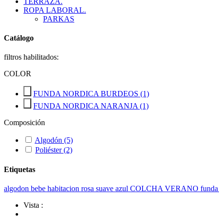
TERRAZA.
ROPA LABORAL.
PARKAS
Catálogo
filtros habilitados:
COLOR
FUNDA NORDICA BURDEOS
(1)
FUNDA NORDICA NARANJA
(1)
Composición
Algodón
(5)
Poliéster
(2)
Etiquetas
algodon
bebe
habitacion
rosa
suave
azul
COLCHA VERANO
funda
Vista :