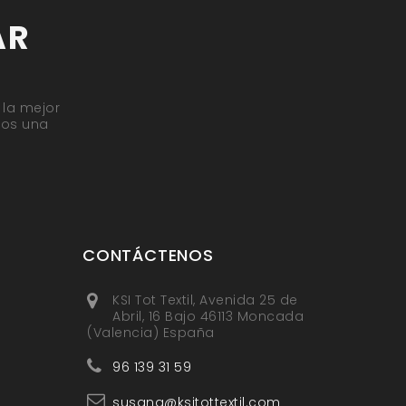
AR
 la mejor
mos una
CONTÁCTENOS
KSI Tot Textil, Avenida 25 de
Abril, 16 Bajo 46113 Moncada
(Valencia) España
96 139 31 59
susana@ksitottextil.com