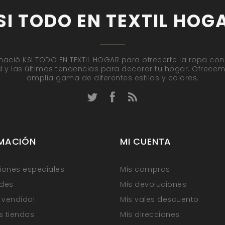
SI TODO EN TEXTIL HOG
nació KSI TODO EN TEXTIL HOGAR para ofrecerte la ropa con
d y las últimas tendencias para decorar tu hogar. Ofrece
amplia gama de diferentes estilos y colores.
MACIÓN
MI CUENTA
ones especiales
Mis compras
des
Mis devoluciones
 vendido!
Mis vales descuento
s tiendas
Mis direcciones