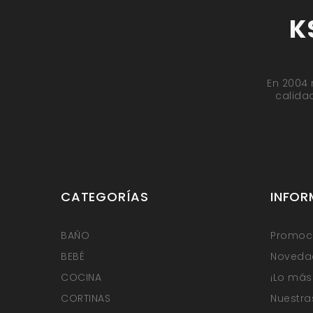
K
En 2004 
calida
CATEGORÍAS
INFOR
BAÑO
Promoci
BEBÉ
Noveda
COCINA
¡Lo más
CORTINAS
Nuestra