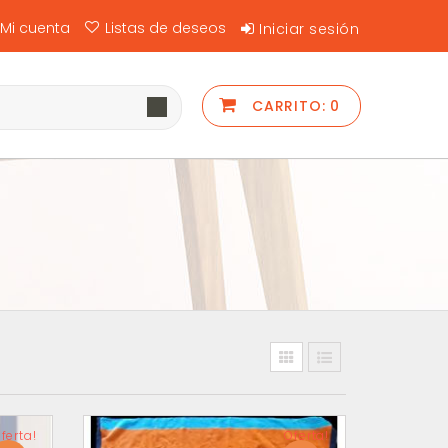
Mi cuenta
Listas de deseos
Iniciar sesión
CARRITO:
0
ferta!
Oferta!