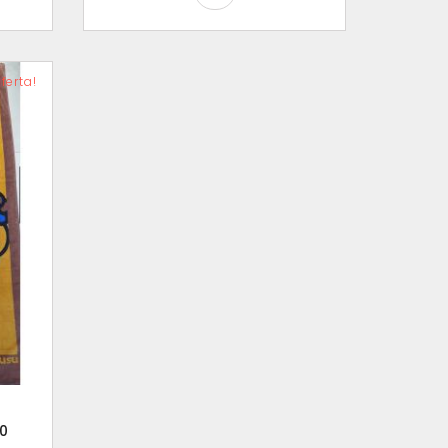
ferta!
80