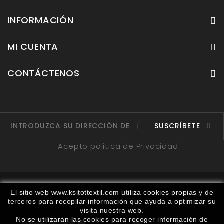
INFORMACIÓN
MI CUENTA
CONTÁCTENOS
SUSCRÍBETE
Acepto politica de Privacidad
Fabricantes
Proveedores
Ruta
Contáctenos
El sitio web www.ksitottextil.com utiliza cookies propias y de
terceros para recopilar información que ayuda a optimizar su
Mapa del sitio
visita nuestra web.
No se utilizarán las cookies para recoger información de