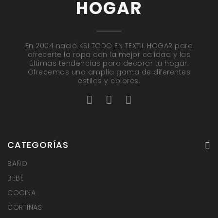
HOGAR
En 2004 nació KSI TODO EN TEXTIL HOGAR para
ofrecerte la ropa con la mejor calidad y las
últimas tendencias para decorar tu hogar.
Ofrecemos una amplia gama de diferentes
estilos y colores.
CATEGORÍAS
BAÑO
BEBÉ
COCINA
CORTINAS