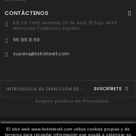
CONTÁCTENOS
KSI Tot Textil, Avenida 25 de Abril, 16 Bajo 46113
Moncada (Valencia) España
96 139 31 59
susana@ksitottextil.com
SUSCRÍBETE
Acepto politica de Privacidad
Fabricantes
Proveedores
Ruta
Contáctenos
El sitio web www.ksitottextil.com utiliza cookies propias y de
terceros para recopilar información que ayuda a optimizar su
Mapa del sitio