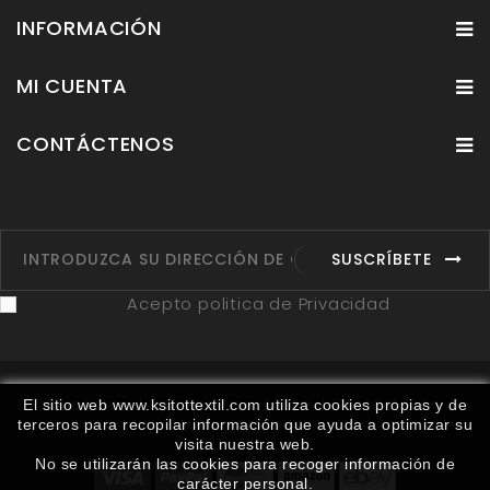
INFORMACIÓN
MI CUENTA
CONTÁCTENOS
SUSCRÍBETE
Acepto politica de Privacidad
Fabricantes
Proveedores
Ruta
Contáctenos
El sitio web www.ksitottextil.com utiliza cookies propias y de
terceros para recopilar información que ayuda a optimizar su
Mapa del sitio
visita nuestra web.
No se utilizarán las cookies para recoger información de
carácter personal.