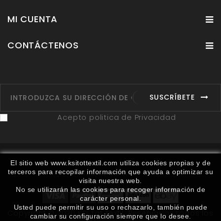
MI CUENTA
CONTÁCTENOS
SUSCRÍBETE
Acepto politica de Privacidad
Fabricantes
Proveedores
Ruta
Contáctenos
El sitio web www.ksitottextil.com utiliza cookies propias y de
terceros para recopilar información que ayuda a optimizar su
Mapa del sitio
visita nuestra web.
No se utilizarán las cookies para recoger información de
carácter personal.
Usted puede permitir su uso o rechazarlo, también puede
Copyright © 2020 KSI Tot Textil. Reservados todos los
cambiar su configuración siempre que lo desee.