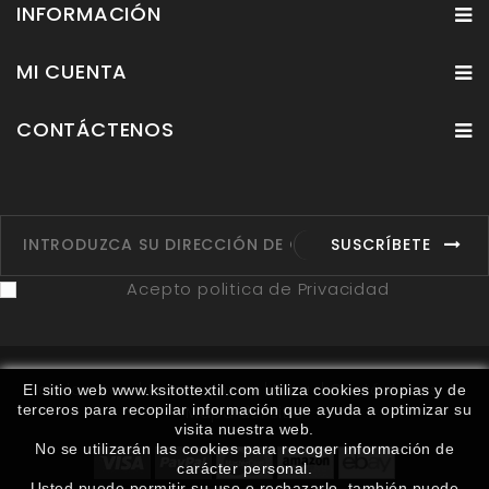
INFORMACIÓN
MI CUENTA
CONTÁCTENOS
SUSCRÍBETE
Acepto politica de Privacidad
Fabricantes
Proveedores
Ruta
Contáctenos
El sitio web www.ksitottextil.com utiliza cookies propias y de
terceros para recopilar información que ayuda a optimizar su
Mapa del sitio
visita nuestra web.
No se utilizarán las cookies para recoger información de
carácter personal.
Usted puede permitir su uso o rechazarlo, también puede