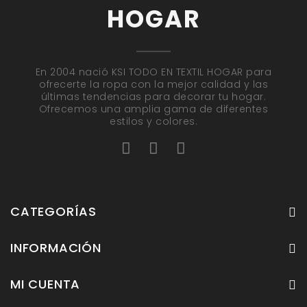
HOGAR
En 2004 nació KSI TODO EN TEXTIL HOGAR para
ofrecerte la ropa con la mejor calidad y las
últimas tendencias para decorar tu hogar.
Ofrecemos una amplia gama de diferentes
estilos y colores.
CATEGORÍAS
INFORMACIÓN
MI CUENTA