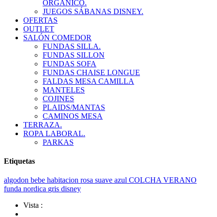
ORGANICO.
JUEGOS SÁBANAS DISNEY.
OFERTAS
OUTLET
SALÓN COMEDOR
FUNDAS SILLA.
FUNDAS SILLON
FUNDAS SOFA
FUNDAS CHAISE LONGUE
FALDAS MESA CAMILLA
MANTELES
COJINES
PLAIDS/MANTAS
CAMINOS MESA
TERRAZA.
ROPA LABORAL.
PARKAS
Etiquetas
algodon
bebe
habitacion
rosa
suave
azul
COLCHA VERANO
funda nordica
gris
disney
Vista :