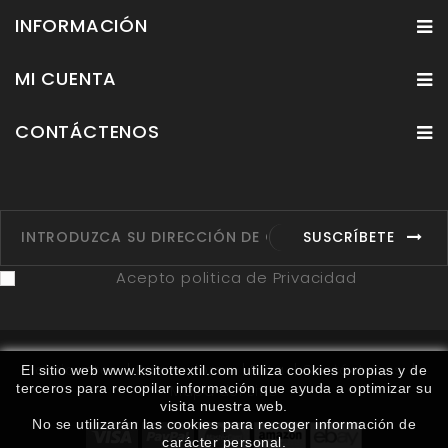
INFORMACIÓN
MI CUENTA
CONTÁCTENOS
SUSCRÍBETE
Acepto politica de Privacidad
Fabricantes
Proveedores
Ruta
Contáctenos
El sitio web www.ksitottextil.com utiliza cookies propias y de
terceros para recopilar información que ayuda a optimizar su
Mapa del sitio
visita nuestra web.
No se utilizarán las cookies para recoger información de
carácter personal.