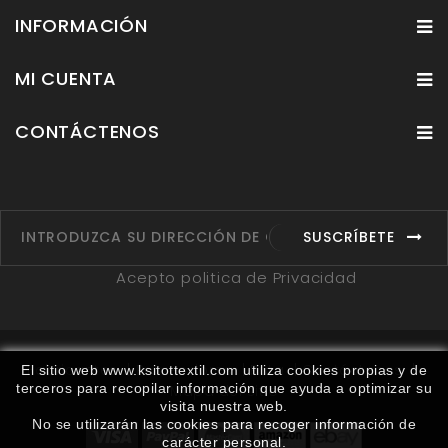
INFORMACIÓN
MI CUENTA
CONTÁCTENOS
SUSCRÍBETE
Acepto politica de Privacidad
Fabricantes
Proveedores
Ruta
Contáctenos
El sitio web www.ksitottextil.com utiliza cookies propias y de
terceros para recopilar información que ayuda a optimizar su
Mapa del sitio
visita nuestra web.
No se utilizarán las cookies para recoger información de
carácter personal.