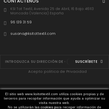
CONTÁCTENOS
KSI Tot Textil, Avenida 25 de Abril, 16 Bajo 46113
Moncada (Valencia) España
96 139 31 59
susana@ksitottextil.com
SUSCRÍBETE
Acepto politica de Privacidad
Fabricantes
Proveedores
Ruta
Contáctenos
El sitio web www.ksitottextil.com utiliza cookies propias y de
terceros para recopilar información que ayuda a optimizar su
Mapa del sitio
visita nuestra web.
No se utilizarán las cookies para recoger información de