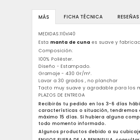
FICHA TÉCNICA
RESEÑAS
MÁS
MEDIDAS:110x140
Esta
manta de cuna
es suave y fabricad
Composición
:
100% Poliéster.
Diseño - Estampado.
Gramaje - 430 Gr/m².
Lavar a 30 grados , no planchar
Tacto muy suave y agradable para los
PLAZOS DE ENTREGA
Recibirás tu pedido en los 3-6 días háb
características o situación, tendremos 
máximo 15 días. Si hubiera alguna com
todo momento informado.
Algunos productos debido a su cubicaje,
ENVIOS FUERA DE LA PENINSULA, consultar