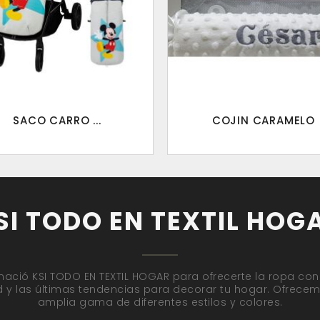
SACO CARRO ...
COJIN CARAMELO
SI TODO EN TEXTIL HOG
nació KSI TODO EN TEXTIL HOGAR para ofrecerte la ropa con
d y las últimas tendencias para decorar tu hogar. Ofrece
amplia gama de diferentes estilos y colores.