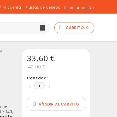
Mi cuenta
Listas de deseos
Iniciar sesión
CARRITO:
0
o!
33,60 €
42,00 €
Cantidad:
AÑADIR AL CARRITO
n un
 X 140,
ntita,