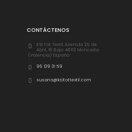
CONTÁCTENOS
KSI Tot Textil, Avenida 25 de
Abril, 16 Bajo 46113 Moncada
(Valencia) España
96 139 31 59
susana@ksitottextil.com