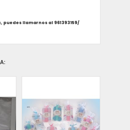
, puedes llamarnos al 961393159/
A: