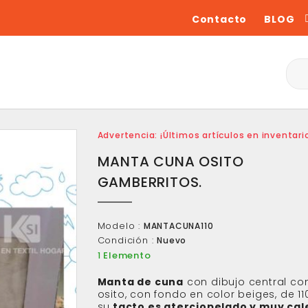
Contacto
BLOG
Advertencia: ¡Últimos artículos en inventari
MANTA CUNA OSITO
GAMBERRITOS.
Modelo :
MANTACUNA110
Condición :
Nuevo
Elemento
1
Manta de cuna
con dibujo central co
osito, con fondo en color beiges, de 110
su
tacto es aterciopelado y muy cale