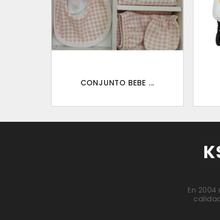
CONJUNTO BEBE ...
K
En 2004 
calida