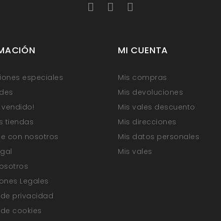
MACIÓN
MI CUENTA
ones especiales
Mis compras
des
Mis devoluciones
 vendido!
Mis vales descuento
s tiendas
Mis direcciones
e con nosotros
Mis datos personales
egal
Mis vales
osotros
ones Legales
a de privacidad
a de cookies