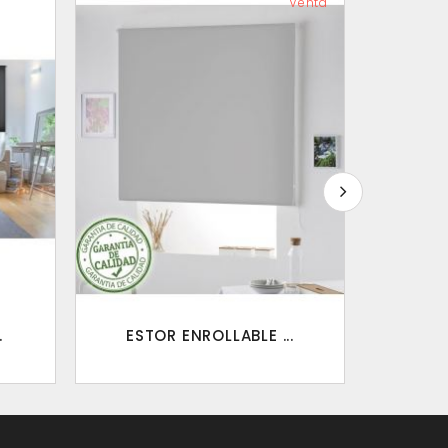
Venta
.
ESTOR ENROLLABLE ...
ENR