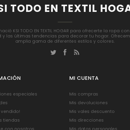
SI TODO EN TEXTIL HOG
nació KSI TODO EN TEXTIL HOGAR para ofrecerte la ropa con
d y las últimas tendencias para decorar tu hogar. Ofrece
amplia gama de diferentes estilos y colores.
MACIÓN
MI CUENTA
ones especiales
Mis compras
des
Mis devoluciones
 vendido!
Mis vales descuento
s tiendas
Mis direcciones
e con nosotros
Mis datos personales