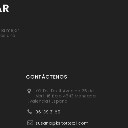
AR
 la mejor
mos una
CONTÁCTENOS
KSI Tot Textil, Avenida 25 de
Abril, 16 Bajo 46113 Moncada
(Valencia) España
96 139 31 59
susana@ksitottextil.com