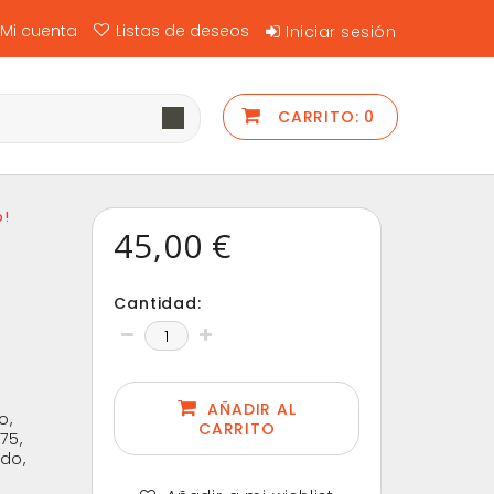
Mi cuenta
Listas de deseos
Iniciar sesión
CARRITO:
0
o!
45,00 €
Cantidad:
AÑADIR AL
o,
CARRITO
75,
ido,