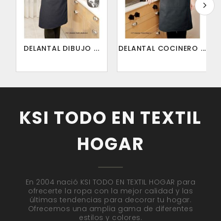
DELANTAL DIBUJO ...
DELANTAL COCINERO ...
KSI TODO EN TEXTIL
HOGAR
En 2004 nació KSI TODO EN TEXTIL HOGAR para
ofrecerte la ropa con la mejor calidad y las
últimas tendencias para decorar tu hogar.
Ofrecemos una amplia gama de diferentes
estilos y colores.