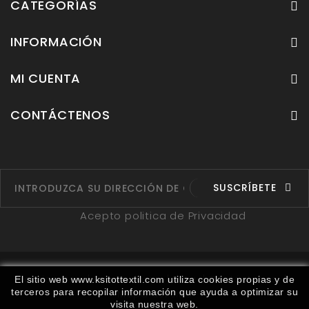
CATEGORÍAS
INFORMACIÓN
MI CUENTA
CONTÁCTENOS
SUSCRÍBETE
Acepto politica de Privacidad
Fabricantes
Proveedores
Ruta
Contáctenos
El sitio web www.ksitottextil.com utiliza cookies propias y de
terceros para recopilar información que ayuda a optimizar su
Mapa del sitio
visita nuestra web.